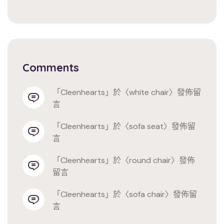
Comments
「
cleenhearts
」於〈
white chair
〉發佈留
言
「
cleenhearts
」於〈
sofa seat
〉發佈留
言
「
cleenhearts
」於〈
round chair
〉發佈
留言
「
cleenhearts
」於〈
sofa chair
〉發佈留
言