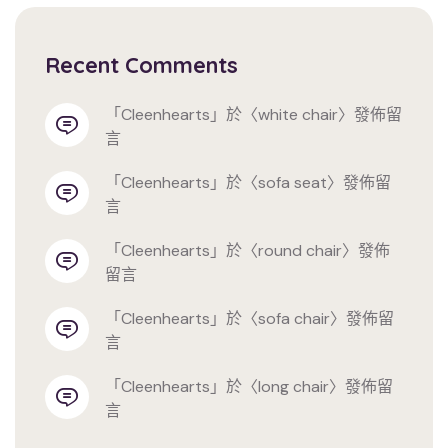
Recent Comments
「
cleenhearts
」於〈
white chair
〉發佈留
言
「
cleenhearts
」於〈
sofa seat
〉發佈留
言
「
cleenhearts
」於〈
round chair
〉發佈
留言
「
cleenhearts
」於〈
sofa chair
〉發佈留
言
「
cleenhearts
」於〈
long chair
〉發佈留
言