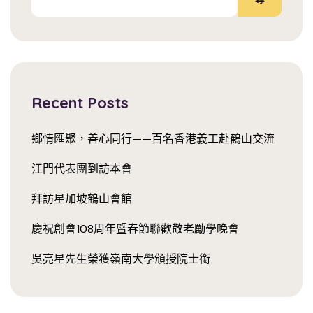
Recent Posts
鄉情匯聚，善心同行——百名香港義工赴鶴山交流
江門代表團到訪本會
拜訪星加坡鶴山會館
慶祝創會108周年暨春節聯歡敬老勵學晚會
吳亮星先生榮獲嶺南大學頒授院士銜