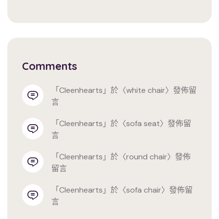
Comments
「
cleenhearts
」於〈
white chair
〉發佈留
言
「
cleenhearts
」於〈
sofa seat
〉發佈留
言
「
cleenhearts
」於〈
round chair
〉發佈
留言
「
cleenhearts
」於〈
sofa chair
〉發佈留
言