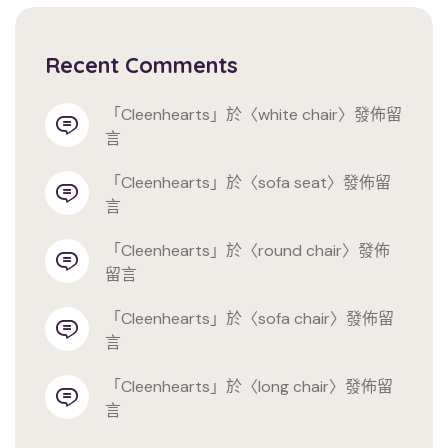
Recent Comments
「
cleenhearts
」於〈
white chair
〉發佈留
言
「
cleenhearts
」於〈
sofa seat
〉發佈留
言
「
cleenhearts
」於〈
round chair
〉發佈
留言
「
cleenhearts
」於〈
sofa chair
〉發佈留
言
「
cleenhearts
」於〈
long chair
〉發佈留
言