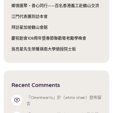
鄉情匯聚，善心同行——百名香港義工赴鶴山交流
江門代表團到訪本會
拜訪星加坡鶴山會館
慶祝創會108周年暨春節聯歡敬老勵學晚會
吳亮星先生榮獲嶺南大學頒授院士銜
Recent Comments
「
cleenhearts
」於〈
white chair
〉發佈留
言