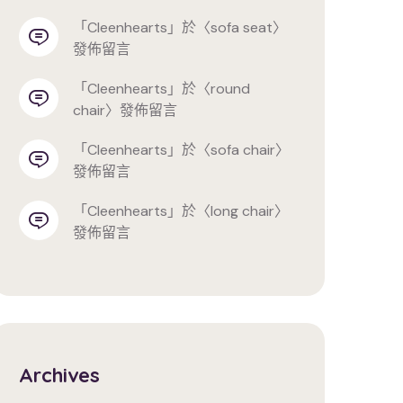
「
cleenhearts
」於〈
sofa seat
〉
發佈留言
「
cleenhearts
」於〈
round 
chair
〉發佈留言
「
cleenhearts
」於〈
sofa chair
〉
發佈留言
「
cleenhearts
」於〈
long chair
〉
發佈留言
Archives