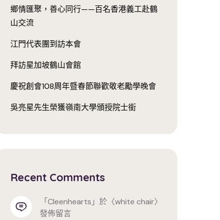
鄉情匯聚，善心同行——百名香港義工赴鶴
山交流
江門代表團到訪本會
拜訪星加坡鶴山會館
慶祝創會108周年暨春節聯歡敬老勵學晚會
吳亮星先生榮獲嶺南大學頒授院士銜
Recent Comments
「
cleenhearts
」於〈
white chair
〉
發佈留言