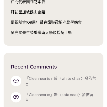
江門代表團到訪本會
拜訪星加坡鶴山會館
慶祝創會108周年暨春節聯歡敬老勵學晚會
吳亮星先生榮獲嶺南大學頒授院士銜
Recent Comments
「
cleenhearts
」於〈
white chair
〉發佈留
言
「
cleenhearts
」於〈
sofa seat
〉發佈留
言