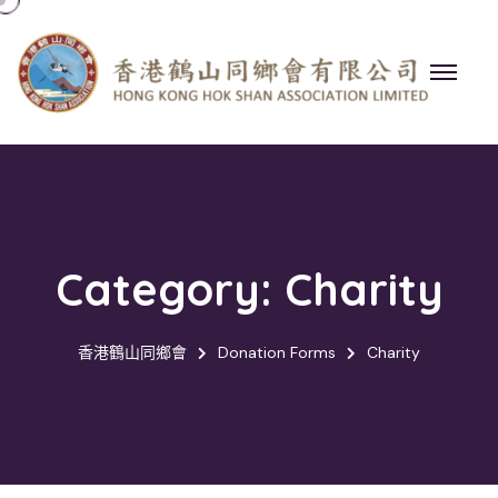
Category:
Charity
香港鶴山同鄉會
Donation Forms
Charity