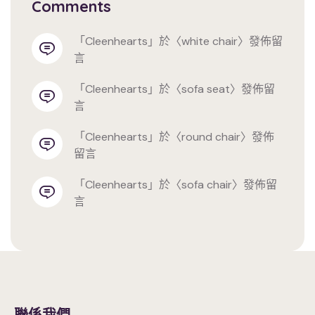
Comments
「
cleenhearts
」於〈
white chair
〉發佈留
言
「
cleenhearts
」於〈
sofa seat
〉發佈留
言
「
cleenhearts
」於〈
round chair
〉發佈
留言
「
cleenhearts
」於〈
sofa chair
〉發佈留
言