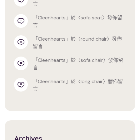
言
「
cleenhearts
」於〈
sofa seat
〉發佈留
言
「
cleenhearts
」於〈
round chair
〉發佈
留言
「
cleenhearts
」於〈
sofa chair
〉發佈留
言
「
cleenhearts
」於〈
long chair
〉發佈留
言
Archives