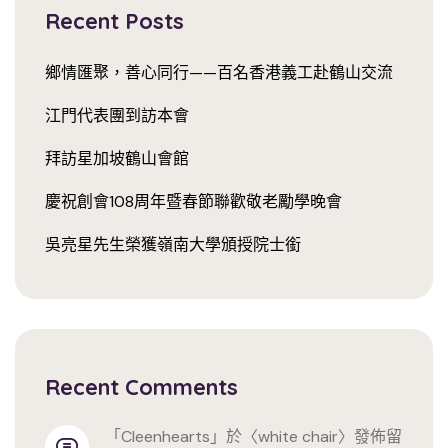
Recent Posts
鄉情匯聚，善心同行——百名香港義工赴鶴山交流
江門代表團到訪本會
拜訪星加坡鶴山會館
慶祝創會108周年暨春節聯歡敬老勵學晚會
吳亮星先生榮獲嶺南大學頒授院士銜
Recent Comments
「
cleenhearts
」於〈
white chair
〉發佈留