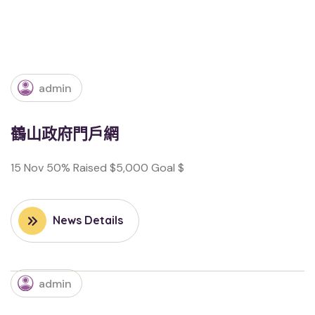
admin
鶴山政府門戶網
15 Nov 50% Raised $5,000 Goal $
News Details
admin