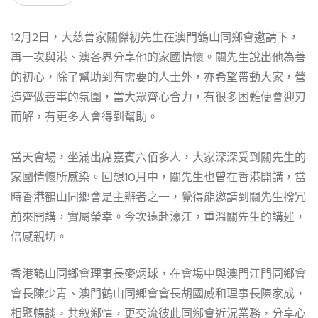
12月2日，大慈善家關傑初先生在澳門鶴山同鄉會邀請下，
再一次與港、澳各界分享他的家國情懷。關先生說出他為善
的初心，除了幫助到有需要的人士外，亦希望帶動大家，營
造齊做善事的氛圍，當大眾齊心合力，有很多困難便會迎刃
而解，有更多人會得到幫助。
當天會場，坐滿出席嘉賓六佰多人，大家深深受到關先生的
家國情懷所感染。回想10月中，關先生也曾在香港開講，當
時香港鶴山同鄉會是主辦者之一，覺得能邀請到關先生撥冗
前來開講，實屬榮幸。今次遠赴濠江，重溫關先生的講述，
倍感親切。
香港鶴山同鄉會理事長麥炳球，在會場中與澳門江門同鄉會
會長陳少青、澳門鶴山同鄉會會長胡國威和理事長陳家成，
相聚暢談，共叙鄉情，更交流彼此同鄉會近況業務，分享心