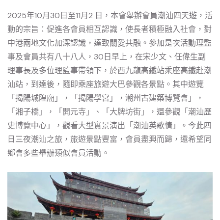
2025年10月30日至11月2 日，本會舉辦會員潮汕四天遊，活
動的宗旨：促進各會員相互認識，使長者積極融入社會，對
中港兩地文化加深認識，達致關愛共融。參加是次活動理監
事及會員共有八十八人，30日早上，在宋少文、任偉生副
理事長及多位理監事帶領下，於西九龍高鐵站乘座高鐵赴潮
汕站，到達後，隨即乘座旅遊大巴參觀各景點。其中遊覽
「揭陽城隍廟」，「揭陽學宮」，潮州古建築博覽會」，
「湘子橋」，「開元寺」、「大牌坊街」，還參觀「潮汕歷
史博覽中心」，觀看大型實景演出「潮汕英歌情」。今此四
日三夜潮汕之旅，旅遊景點豐富，會員盡興而歸，還希望同
鄉會多些舉辦類似會員活動。